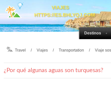
VIAJES
HTTPS://ES.BHLYQJ.COM
Destinos
Travel
Viajes
Transportation
Viaje sos
¿Por qué algunas aguas son turquesas?