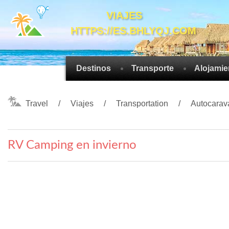
VIAJES
HTTPS://ES.BHLYQJ.COM
Destinos
Transporte
Alojamie
Travel
Viajes
Transportation
Autocarav
RV Camping en invierno