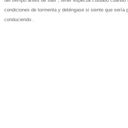
del tiempo antes de salir , tener especial cuidado cuando
condiciones de tormenta y deténgase si siente que sería p
conduciendo .