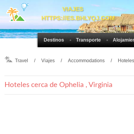
VIAJES
HTTPS://ES.BHLYQJ.COM
Destinos
Transporte
Alojamie
Travel
Viajes
Accommodations
Hotele
Hoteles cerca de Ophelia , Virginia