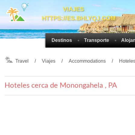
VIAJES
HTTPS://ES.BHLYQJ.COM
Destinos
Transporte
Aloja
Travel
Viajes
Accommodations
Hotele
Hoteles cerca de Monongahela , PA