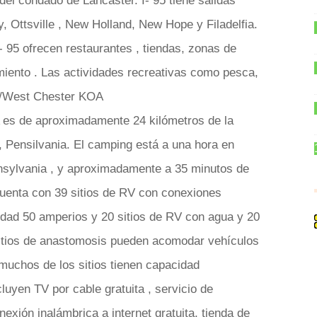
el condado de Lancaster. I- 95 tiene salidas
, Ottsville , New Holland, New Hope y Filadelfia.
- 95 ofrecen restaurantes , tiendas, zonas de
iento . Las actividades recreativas como pesca,
a /West Chester KOA
 es de aproximadamente 24 kilómetros de la
e , Pensilvania. El camping está a una hora en
nnsylvania , y aproximadamente a 35 minutos de
uenta con 39 sitios de RV con conexiones
cidad 50 amperios y 20 sitios de RV con agua y 20
 Sitios de anastomosis pueden acomodar vehículos
 muchos de los sitios tienen capacidad
cluyen TV por cable gratuita , servicio de
nexión inalámbrica a internet gratuita, tienda de