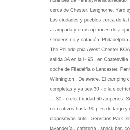
holandés de Pennsylvania alrededor d
cerca de Chester, Langhorne, Yardley
Las ciudades y pueblos cerca de la I
acampada y otras opciones de alojam
senderismo y natación. Philadelphi
The Philadelphia /West Chester KOA
salida 3A en la I- 95 , en Coatesvill
coche de Filadelfia o Lancaster, Pe
Wilmington , Delaware. El camping c
completas y ya sea 30 - o la electri
- , 30 - o electricidad 50 amperios.
recreativos hasta 90 pies de largo y
diapositivas-outs . Servicios Park in
lavandería , cafetería , snack bar, co