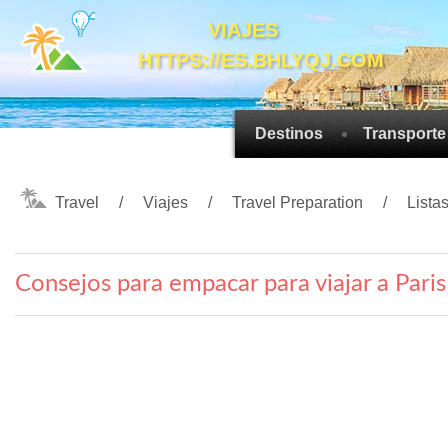
VIAJES
HTTPS://ES.BHLYQJ.COM
Destinos
Transporte
Travel
Viajes
Travel Preparation
Lista
Consejos para empacar para viajar a Paris