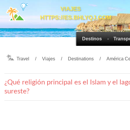
VIAJES
HTTPS://ES.BHLYQJ.COM
Destinos
Transp
Travel
Viajes
Destinations
América Ce
¿Qué religión principal es el Islam y el l
sureste?