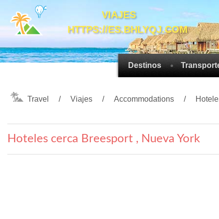
VIAJES
HTTPS://ES.BHLYQJ.COM
Destinos
Transport
Travel
Viajes
Accommodations
Hotele
Hoteles cerca Breesport , Nueva York