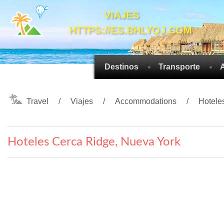
VIAJES
HTTPS://ES.BHLYQJ.COM
Destinos
Transporte
A
Travel
Viajes
Accommodations
Hotele
Hoteles Cerca Ridge, Nueva York