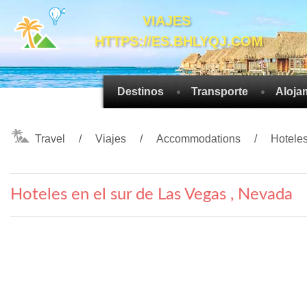
VIAJES
HTTPS://ES.BHLYQJ.COM
Destinos
Transporte
Aloja
Travel
Viajes
Accommodations
Hotele
Hoteles en el sur de Las Vegas , Nevada