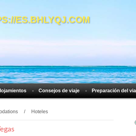
://ES.BHLYQJ.COM
lojamientos
Consejos de viaje
Preparación del via
dations
Hoteles
Vegas