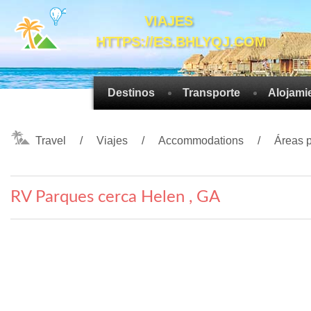
VIAJES
HTTPS://ES.BHLYQJ.COM
Destinos
Transporte
Alojami
Travel
Viajes
Accommodations
Áreas 
RV Parques cerca Helen , GA