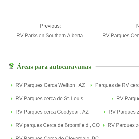
Previous:
N
RV Parks en Southern Alberta
RV Parques Cerc
Áreas para autocaravanas
RV Parques Cerca Wellton , AZ
Parques de RV cerc
RV Parques cerca de St. Louis
RV Parque
RV Parques cerca Goodyear , AZ
RV Parques z
RV parques Cerca de Broomfield , CO
RV Parques z
RV Parques Cerca de Cloverdale, BC