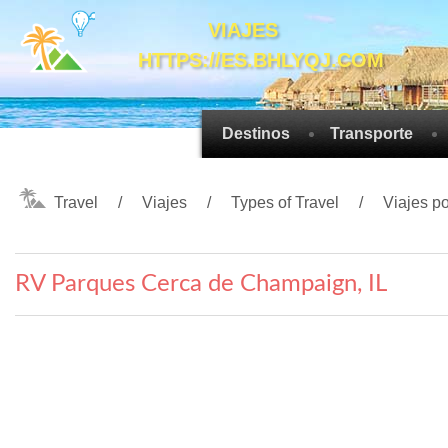
VIAJES
HTTPS://ES.BHLYQJ.COM
Destinos
Transporte
Travel
Viajes
Types of Travel
Viajes po
RV Parques Cerca de Champaign, IL