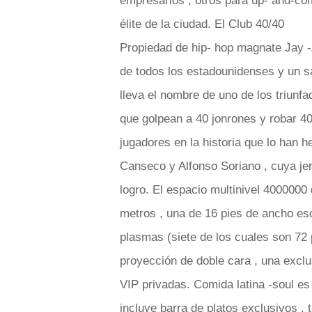
empresarios , otros para up- and-co
élite de la ciudad. El Club 40/40
Propiedad de hip- hop magnate Jay -
de todos los estadounidenses y un s
lleva el nombre de uno de los triunf
que golpean a 40 jonrones y robar 4
jugadores en la historia que lo han 
Canseco y Alfonso Soriano , cuya je
logro. El espacio multinivel 4000000 
metros , una de 16 pies de ancho es
plasmas (siete de los cuales son 72 
proyección de doble cara , una excl
VIP privadas. Comida latina -soul es
incluye barra de platos exclusivos , t