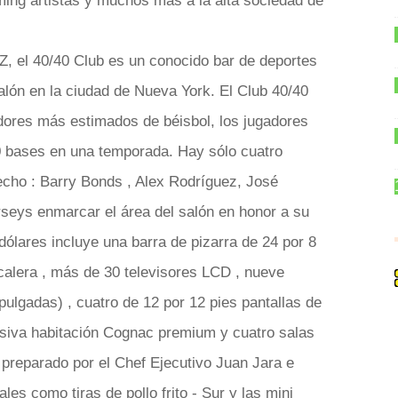
ming artistas y muchos más a la alta sociedad de
Z, el 40/40 Club es un conocido bar de deportes
alón en la ciudad de Nueva York. El Club 40/40
adores más estimados de béisbol, los jugadores
0 bases en una temporada. Hay sólo cuatro
hecho : Barry Bonds , Alex Rodríguez, José
rseys enmarcar el área del salón en honor a su
dólares incluye una barra de pizarra de 24 por 8
calera , más de 30 televisores LCD , nueve
pulgadas) , cuatro de 12 por 12 pies pantallas de
usiva habitación Cognac premium y cuatro salas
 preparado por el Chef Ejecutivo Juan Jara e
ales como tiras de pollo frito - Sur y las mini