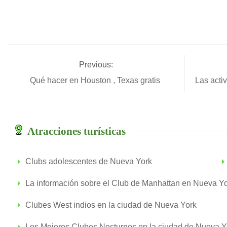
Previous:
Qué hacer en Houston , Texas gratis
Las acti
Atracciones turísticas
Clubs adolescentes de Nueva York
La información sobre el Club de Manhattan en Nueva Y
Clubes West indios en la ciudad de Nueva York
Los Mejores Clubes Nocturnos en la ciudad de Nueva Y