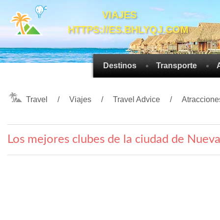
VIAJES
HTTPS://ES.BHLYQJ.COM
Destinos
Transporte
Travel
Viajes
Travel Advice
Atracciones
Los mejores clubes de la ciudad de Nueva