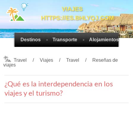
VIAJES
HTTPS://ES.BHLYQJ.COM
Destinos
Transporte
Alojamientos
Travel
Viajes
Travel
Reseñas de
viajes
¿Qué es la interdependencia en los
viajes y el turismo?