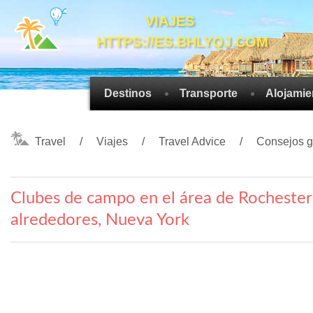
VIAJES
HTTPS://ES.BHLYQJ.COM
Destinos
Transporte
Alojamie
Travel
Viajes
Travel Advice
Consejos g
Clubes de campo en el área de Rochester
alrededores, Nueva York