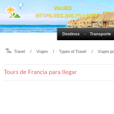
VIAJES
HTTPS://ES.BHLYQJ.COM
Destinos
Transporte
Travel
Viajes
Types of Travel
Viajes po
Tours de Francia para llegar