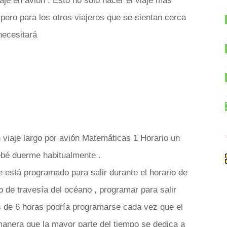
aje en avión . Esto no sólo hacer el viaje más
 pero para los otros viajeros que se sientan cerca
necesitará
n viaje largo por avión Matemáticas 1 Horario un
bebé duerme habitualmente .
e está programado para salir durante el horario de
 de travesía del océano , programar para salir
 de 6 horas podría programarse cada vez que el
anera que la mayor parte del tiempo se dedica a