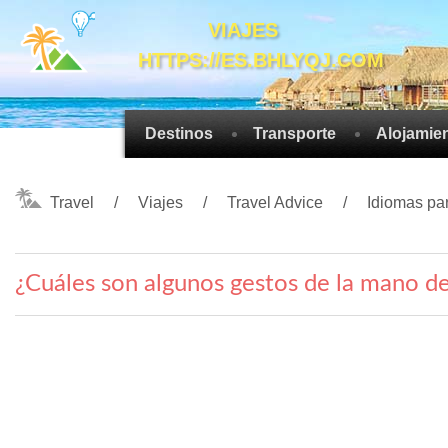
VIAJES
HTTPS://ES.BHLYQJ.COM
Destinos
Transporte
Alojamie
Travel
Viajes
Travel Advice
Idiomas par
¿Cuáles son algunos gestos de la mano d